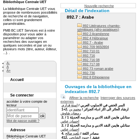
Bibliothèque Centrale UET
Nouvelle recherche
La bibliothèque Centrale UET vous
Détail de l'indexation
propose de nombreuses possibilités
de recherche et de navigation,
892.7 : Arabe
celles-ci sont grandement
paramétrables.
892 Littératures chamito-
sémitiques (afro-asiatiques)
PMB BC.UET Services est à votre
892.2 Araméenne
disposition pour vous aider à
paramétrer ou adapter vos
892.4 Hébraïque
recherches des ouvrages en
892.7 - Arabe
quelques secondes et par un ou
892.709 9650904
plusieurs mots (titre, auteur, éditeur,
892.710 01
...). .
892.716
892.716 08
A-
892.717 08
A
892.73 roman arabe
A+
892.736
892.8 Ethiopienne
Accueil
Ouvrages de la bibliothèque en
indexation 892.7
Se connecter
Affiner la recherche
Interroger des
accéder à votre compte de
sources externes
lecteur
امينة فزاري
/
السر الخفي في الاسلوب العربي
محمد بن
/
1+2. ارشاد الحائر الى اثار ادباء الجزائر
رمضان شاوش
/
2. ستانلي هايمن النقد الادبي و مدارسه الحديثة 1
Mot de passe oublié ?
احسان عباس
/
2. ستانلي هايمن النقد الادبي و مدارسه الحديثة 2
احسان عباس
Adresse
بلعيد صالح
/
4. مصادر اللغة
Bibliothèque Centrale UET
حمود الشايجي
/
412. عشق