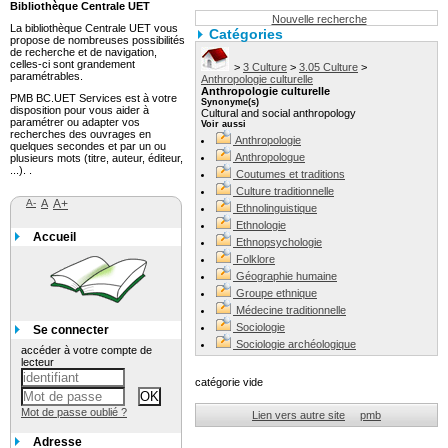
Bibliothèque Centrale UET
Nouvelle recherche
La bibliothèque Centrale UET vous
Catégories
propose de nombreuses possibilités
de recherche et de navigation,
celles-ci sont grandement
>
3 Culture
>
3.05 Culture
>
paramétrables.
Anthropologie culturelle
Anthropologie culturelle
PMB BC.UET Services est à votre
Synonyme(s)
disposition pour vous aider à
Cultural and social anthropology
paramétrer ou adapter vos
Voir aussi
recherches des ouvrages en
Anthropologie
quelques secondes et par un ou
Anthropologue
plusieurs mots (titre, auteur, éditeur,
...). .
Coutumes et traditions
Culture traditionnelle
A-
A
A+
Ethnolinguistique
Ethnologie
Accueil
Ethnopsychologie
Folklore
Géographie humaine
Groupe ethnique
Médecine traditionnelle
Sociologie
Se connecter
Sociologie archéologique
accéder à votre compte de
lecteur
catégorie vide
Mot de passe oublié ?
Lien vers autre site
pmb
Adresse