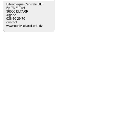
Bibliothèque Centrale UET
Bp 73 El Tarf
36000 ELTARF
Algérie
038 60 29 70
contact
www.cuniv-eltaref.edu.dz