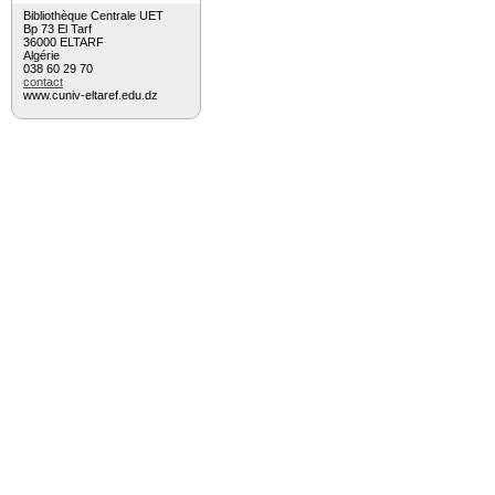
Bibliothèque Centrale UET
Bp 73 El Tarf
36000 ELTARF
Algérie
038 60 29 70
contact
www.cuniv-eltaref.edu.dz