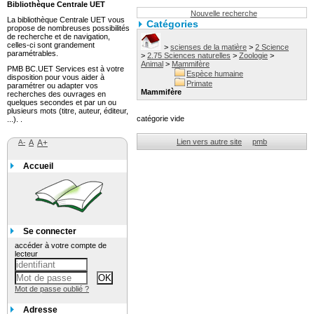
Bibliothèque Centrale UET
Nouvelle recherche
La bibliothèque Centrale UET vous
Catégories
propose de nombreuses possibilités
de recherche et de navigation,
celles-ci sont grandement
>
scienses de la matière
>
2 Science
paramétrables.
>
2.75 Sciences naturelles
>
Zoologie
>
Animal
>
Mammifère
PMB BC.UET Services est à votre
Espèce humaine
disposition pour vous aider à
Primate
paramétrer ou adapter vos
Mammifère
recherches des ouvrages en
quelques secondes et par un ou
plusieurs mots (titre, auteur, éditeur,
catégorie vide
...). .
Lien vers autre site
pmb
A-
A
A+
Accueil
Se connecter
accéder à votre compte de
lecteur
Mot de passe oublié ?
Adresse