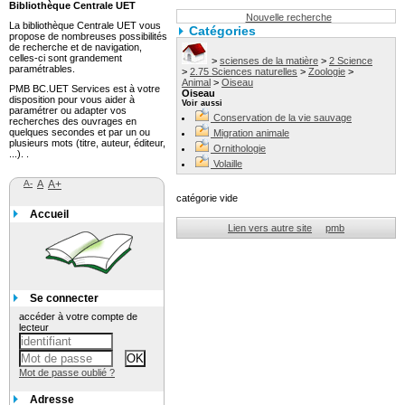
Bibliothèque Centrale UET
Nouvelle recherche
La bibliothèque Centrale UET vous
Catégories
propose de nombreuses possibilités
de recherche et de navigation,
celles-ci sont grandement
>
scienses de la matière
>
2 Science
paramétrables.
>
2.75 Sciences naturelles
>
Zoologie
>
Animal
>
Oiseau
PMB BC.UET Services est à votre
Oiseau
disposition pour vous aider à
Voir aussi
paramétrer ou adapter vos
Conservation de la vie sauvage
recherches des ouvrages en
quelques secondes et par un ou
Migration animale
plusieurs mots (titre, auteur, éditeur,
Ornithologie
...). .
Volaille
A-
A
A+
catégorie vide
Accueil
Lien vers autre site
pmb
Se connecter
accéder à votre compte de
lecteur
Mot de passe oublié ?
Adresse