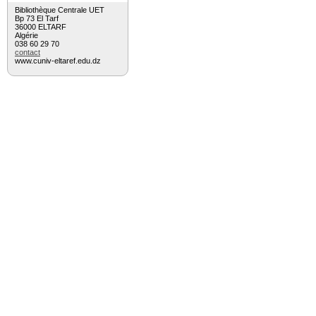
Bibliothèque Centrale UET
Bp 73 El Tarf
36000 ELTARF
Algérie
038 60 29 70
contact
www.cuniv-eltaref.edu.dz