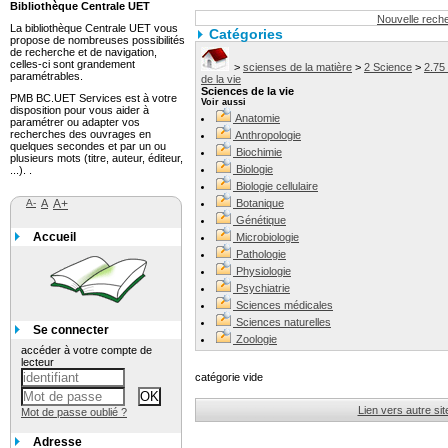
Bibliothèque Centrale UET
Nouvelle rech
La bibliothèque Centrale UET vous
Catégories
propose de nombreuses possibilités
de recherche et de navigation,
celles-ci sont grandement
>
scienses de la matière
>
2 Science
>
2.75
paramétrables.
de la vie
Sciences de la vie
PMB BC.UET Services est à votre
Voir aussi
disposition pour vous aider à
Anatomie
paramétrer ou adapter vos
recherches des ouvrages en
Anthropologie
quelques secondes et par un ou
Biochimie
plusieurs mots (titre, auteur, éditeur,
Biologie
...). .
Biologie cellulaire
A-
A
A+
Botanique
Génétique
Accueil
Microbiologie
Pathologie
Physiologie
Psychiatrie
Sciences médicales
Sciences naturelles
Se connecter
Zoologie
accéder à votre compte de
lecteur
catégorie vide
Lien vers autre sit
Mot de passe oublié ?
Adresse