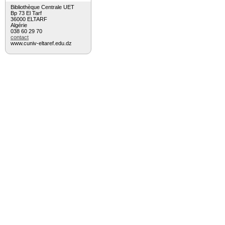
Bibliothèque Centrale UET
Bp 73 El Tarf
36000 ELTARF
Algérie
038 60 29 70
contact
www.cuniv-eltaref.edu.dz