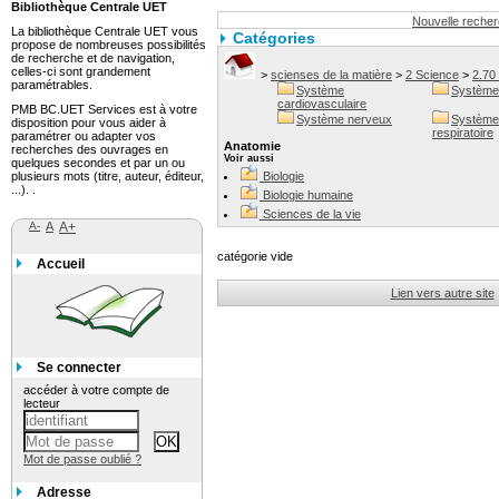
Bibliothèque Centrale UET
Nouvelle reche
La bibliothèque Centrale UET vous
Catégories
propose de nombreuses possibilités
de recherche et de navigation,
celles-ci sont grandement
>
scienses de la matière
>
2 Science
>
2.70 
paramétrables.
Système
Système 
cardiovasculaire
PMB BC.UET Services est à votre
Système nerveux
Système
disposition pour vous aider à
respiratoire
paramétrer ou adapter vos
Anatomie
recherches des ouvrages en
Voir aussi
quelques secondes et par un ou
plusieurs mots (titre, auteur, éditeur,
Biologie
...). .
Biologie humaine
Sciences de la vie
A-
A
A+
catégorie vide
Accueil
Lien vers autre site
Se connecter
accéder à votre compte de
lecteur
Mot de passe oublié ?
Adresse