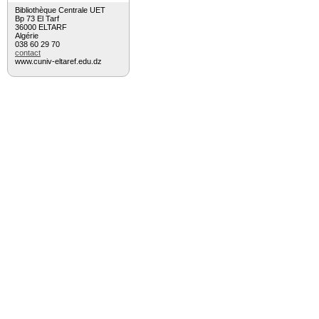
Bibliothèque Centrale UET
Bp 73 El Tarf
36000 ELTARF
Algérie
038 60 29 70
contact
www.cuniv-eltaref.edu.dz