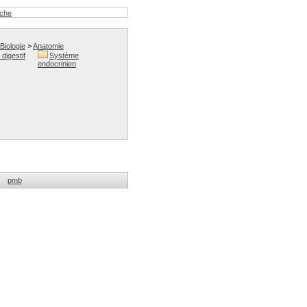
rche
Biologie
>
Anatomie
digestif
Système
endocrinien
pmb