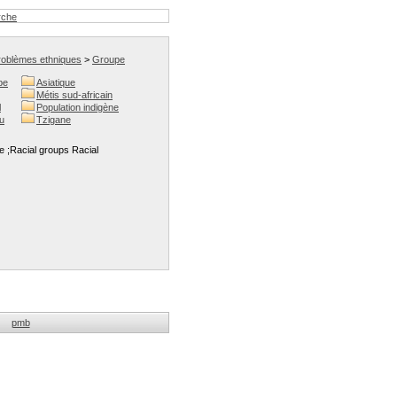
rche
roblèmes ethniques
>
Groupe
be
Asiatique
Métis sud-africain
l
Population indigène
u
Tzigane
ce ;Racial groups Racial
pmb