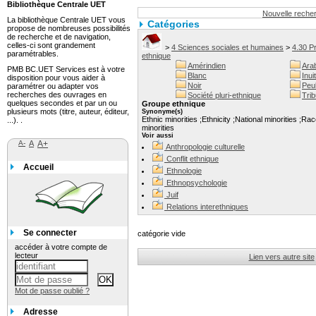
Bibliothèque Centrale UET
Nouvelle reche
La bibliothèque Centrale UET vous
Catégories
propose de nombreuses possibilités
de recherche et de navigation,
celles-ci sont grandement
>
4 Sciences sociales et humaines
>
4.30 P
paramétrables.
ethnique
Amérindien
Ara
PMB BC.UET Services est à votre
Blanc
Inuit
disposition pour vous aider à
Noir
Peu
paramétrer ou adapter vos
recherches des ouvrages en
Société pluri-ethnique
Trib
quelques secondes et par un ou
Groupe ethnique
plusieurs mots (titre, auteur, éditeur,
Synonyme(s)
Ethnic minorities ;Ethnicity ;National minorities ;Ra
...). .
minorities
Voir aussi
A-
A
A+
Anthropologie culturelle
Conflit ethnique
Accueil
Ethnologie
Ethnopsychologie
Juif
Relations interethniques
Se connecter
catégorie vide
accéder à votre compte de
lecteur
Lien vers autre site
Mot de passe oublié ?
Adresse