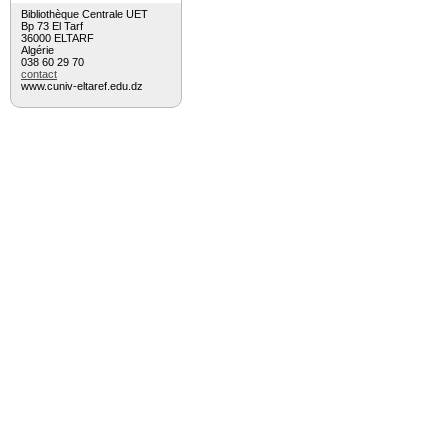
Bibliothèque Centrale UET
Bp 73 El Tarf
36000 ELTARF
Algérie
038 60 29 70
contact
www.cuniv-eltaref.edu.dz