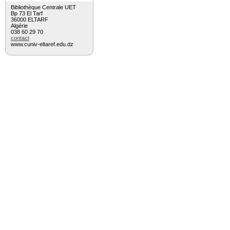
Bibliothèque Centrale UET
Bp 73 El Tarf
36000 ELTARF
Algérie
038 60 29 70
contact
www.cuniv-eltaref.edu.dz