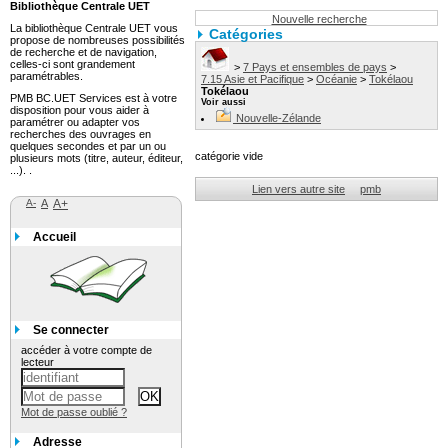
Bibliothèque Centrale UET
Nouvelle recherche
La bibliothèque Centrale UET vous
Catégories
propose de nombreuses possibilités
de recherche et de navigation,
celles-ci sont grandement
>
7 Pays et ensembles de pays
>
paramétrables.
7.15 Asie et Pacifique
>
Océanie
>
Tokélaou
Tokélaou
PMB BC.UET Services est à votre
Voir aussi
disposition pour vous aider à
Nouvelle-Zélande
paramétrer ou adapter vos
recherches des ouvrages en
quelques secondes et par un ou
catégorie vide
plusieurs mots (titre, auteur, éditeur,
...). .
Lien vers autre site
pmb
A-
A
A+
Accueil
Se connecter
accéder à votre compte de
lecteur
Mot de passe oublié ?
Adresse