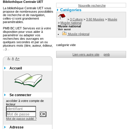
Bibliothèque Centrale UET
Nouvelle recherche
La bibliothèque Centrale UET vous
Catégories
propose de nombreuses possibilités
de recherche et de navigation,
celles-ci sont grandement
>
3 Culture
>
3.60 Musées
>
Musée
paramétrables.
>
Musée national
Musée national
PMB BC.UET Services est à votre
Voir aussi
disposition pour vous aider à
Musée régional
paramétrer ou adapter vos
recherches des ouvrages en
quelques secondes et par un ou
catégorie vide
plusieurs mots (titre, auteur, éditeur,
...). .
Lien vers autre site
pmb
A-
A
A+
Accueil
Se connecter
accéder à votre compte de
lecteur
Mot de passe oublié ?
Adresse