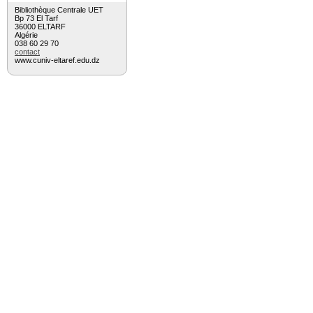
Bibliothèque Centrale UET
Bp 73 El Tarf
36000 ELTARF
Algérie
038 60 29 70
contact
www.cuniv-eltaref.edu.dz