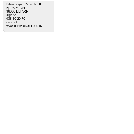
Bibliothèque Centrale UET
Bp 73 El Tarf
36000 ELTARF
Algérie
038 60 29 70
contact
www.cuniv-eltaref.edu.dz