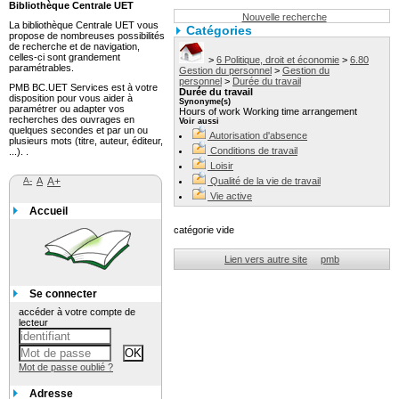
Bibliothèque Centrale UET
Nouvelle recherche
La bibliothèque Centrale UET vous
Catégories
propose de nombreuses possibilités
de recherche et de navigation,
celles-ci sont grandement
>
6 Politique, droit et économie
>
6.80
paramétrables.
Gestion du personnel
>
Gestion du
personnel
>
Durée du travail
PMB BC.UET Services est à votre
Durée du travail
disposition pour vous aider à
Synonyme(s)
paramétrer ou adapter vos
Hours of work Working time arrangement
recherches des ouvrages en
Voir aussi
quelques secondes et par un ou
Autorisation d'absence
plusieurs mots (titre, auteur, éditeur,
Conditions de travail
...). .
Loisir
A-
A
A+
Qualité de la vie de travail
Vie active
Accueil
catégorie vide
Lien vers autre site
pmb
Se connecter
accéder à votre compte de
lecteur
Mot de passe oublié ?
Adresse