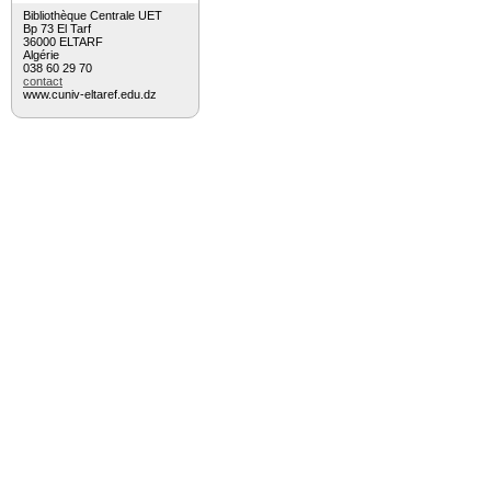
Bibliothèque Centrale UET
Bp 73 El Tarf
36000 ELTARF
Algérie
038 60 29 70
contact
www.cuniv-eltaref.edu.dz