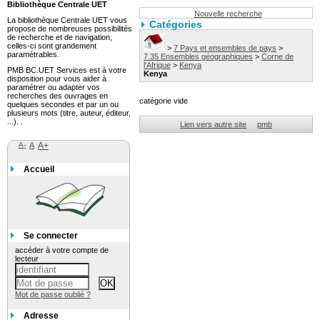
Bibliothèque Centrale UET
Nouvelle recherche
La bibliothèque Centrale UET vous
Catégories
propose de nombreuses possibilités
de recherche et de navigation,
celles-ci sont grandement
>
7 Pays et ensembles de pays
>
paramétrables.
7.35 Ensembles géographiques
>
Corne de
l'Afrique
>
Kenya
PMB BC.UET Services est à votre
Kenya
disposition pour vous aider à
paramétrer ou adapter vos
recherches des ouvrages en
catégorie vide
quelques secondes et par un ou
plusieurs mots (titre, auteur, éditeur,
...). .
Lien vers autre site
pmb
A-
A
A+
Accueil
Se connecter
accéder à votre compte de
lecteur
Mot de passe oublié ?
Adresse