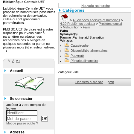
Bibliothèque Centrale UET
Nouvelle recherche
La bibliothèque Centrale UET vous
Catégories
propose de nombreuses possibilités
de recherche et de navigation,
celles-ci sont grandement
>
4 Sciences sociales et humaines
>
paramétrables.
4.20 Problèmes sociaux
>
Problème social
>
Malnutrition
>
Faim
PMB BC.UET Services est à votre
Faim
disposition pour vous aider à
Synonyme(s)
paramétrer ou adapter vos
Famine ;Famine aid Starvation
recherches des ouvrages en
Voir aussi
quelques secondes et par un ou
Catastrophe
plusieurs mots (titre, auteur, éditeur,
Disponibilités alimentaires
...). .
Pauvreté
A-
A
A+
Pénurie alimentaire
Accueil
catégorie vide
Lien vers autre site
pmb
Se connecter
accéder à votre compte de
lecteur
Mot de passe oublié ?
Adresse