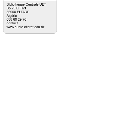
Bibliothèque Centrale UET
Bp 73 El Tarf
36000 ELTARF
Algérie
038 60 29 70
contact
www.cuniv-eltaref.edu.dz