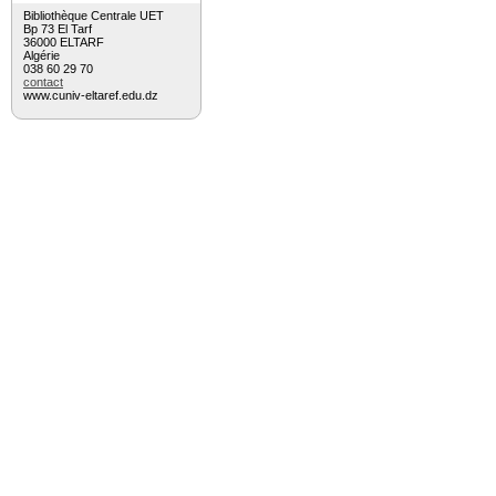
Bibliothèque Centrale UET
Bp 73 El Tarf
36000 ELTARF
Algérie
038 60 29 70
contact
www.cuniv-eltaref.edu.dz