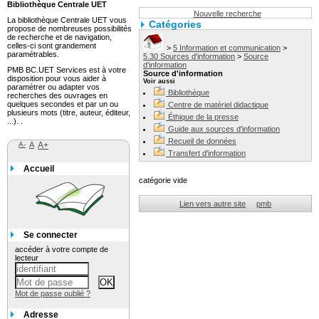
Bibliothèque Centrale UET
Nouvelle recherche
La bibliothèque Centrale UET vous
Catégories
propose de nombreuses possibilités
de recherche et de navigation,
celles-ci sont grandement
>
5 Information et communication
>
paramétrables.
5.30 Sources d'information
>
Source
d'information
PMB BC.UET Services est à votre
Source d'information
disposition pour vous aider à
Voir aussi
paramétrer ou adapter vos
Bibliothèque
recherches des ouvrages en
quelques secondes et par un ou
Centre de matériel didactique
plusieurs mots (titre, auteur, éditeur,
Éthique de la presse
...). .
Guide aux sources d'information
Recueil de données
A-
A
A+
Transfert d'information
Accueil
catégorie vide
Lien vers autre site
pmb
Se connecter
accéder à votre compte de
lecteur
Mot de passe oublié ?
Adresse