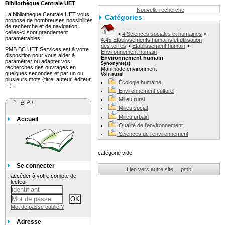
Bibliothèque Centrale UET
Nouvelle recherche
La bibliothèque Centrale UET vous
Catégories
propose de nombreuses possibilités
de recherche et de navigation,
celles-ci sont grandement
>
4 Sciences sociales et humaines
>
paramétrables.
4.45 Etablissements humains et utilisation
des terres
>
Établissement humain
>
PMB BC.UET Services est à votre
Environnement humain
disposition pour vous aider à
Environnement humain
paramétrer ou adapter vos
Synonyme(s)
recherches des ouvrages en
Manmade environment
quelques secondes et par un ou
Voir aussi
plusieurs mots (titre, auteur, éditeur,
Écologie humaine
...). .
Environnement culturel
Milieu rural
A-
A
A+
Milieu social
Milieu urbain
Accueil
Qualité de l'environnement
Sciences de l'environnement
catégorie vide
Se connecter
Lien vers autre site
pmb
accéder à votre compte de
lecteur
Mot de passe oublié ?
Adresse