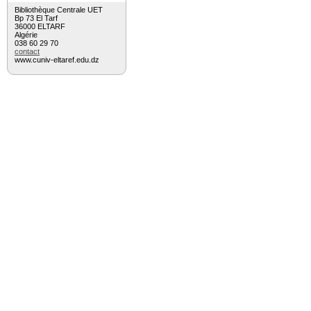
Bibliothèque Centrale UET
Bp 73 El Tarf
36000 ELTARF
Algérie
038 60 29 70
contact
www.cuniv-eltaref.edu.dz