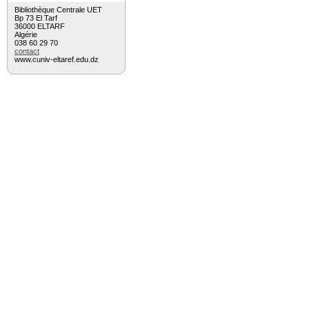
Bibliothèque Centrale UET
Bp 73 El Tarf
36000 ELTARF
Algérie
038 60 29 70
contact
www.cuniv-eltaref.edu.dz