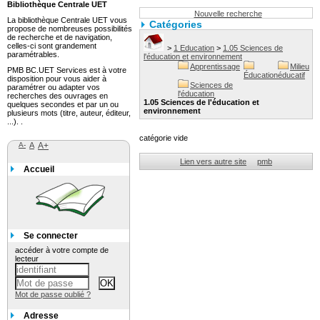
Bibliothèque Centrale UET
Nouvelle recherche
La bibliothèque Centrale UET vous
Catégories
propose de nombreuses possibilités
de recherche et de navigation,
celles-ci sont grandement
>
1 Education
>
1.05 Sciences de
paramétrables.
l'éducation et environnement
Apprentissage
Milieu
PMB BC.UET Services est à votre
Éducation
éducatif
disposition pour vous aider à
Sciences de
paramétrer ou adapter vos
l'éducation
recherches des ouvrages en
1.05 Sciences de l'éducation et
quelques secondes et par un ou
environnement
plusieurs mots (titre, auteur, éditeur,
...). .
catégorie vide
A-
A
A+
Lien vers autre site
pmb
Accueil
Se connecter
accéder à votre compte de
lecteur
Mot de passe oublié ?
Adresse