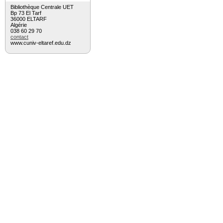
Bibliothèque Centrale UET
Bp 73 El Tarf
36000 ELTARF
Algérie
038 60 29 70
contact
www.cuniv-eltaref.edu.dz