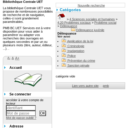
Bibliothèque Centrale UET
Nouvelle recherche
La bibliothèque Centrale UET vous
Catégories
propose de nombreuses possibilités
de recherche et de navigation,
celles-ci sont grandement
>
4 Sciences sociales et humaines
>
paramétrables.
4.20 Problèmes sociaux
>
Problème social
>
Délinquance
PMB BC.UET Services est à votre
Délinquance juvénile
disposition pour vous aider à
Délinquance
paramétrer ou adapter vos
Voir aussi
recherches des ouvrages en
Application de la loi
quelques secondes et par un ou
plusieurs mots (titre, auteur, éditeur,
Criminologie
...). .
Inadaptation
Police
A-
A
A+
Prévention du crime
Sanction pénale
Accueil
catégorie vide
Lien vers autre site
pmb
Se connecter
accéder à votre compte de
lecteur
Mot de passe oublié ?
Adresse