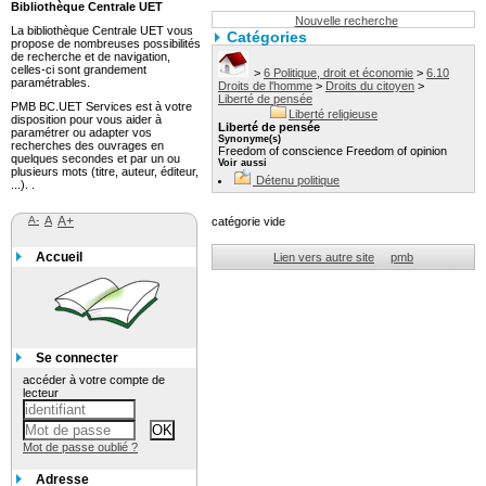
Bibliothèque Centrale UET
Nouvelle recherche
La bibliothèque Centrale UET vous
Catégories
propose de nombreuses possibilités
de recherche et de navigation,
celles-ci sont grandement
>
6 Politique, droit et économie
>
6.10
paramétrables.
Droits de l'homme
>
Droits du citoyen
>
Liberté de pensée
PMB BC.UET Services est à votre
Liberté religieuse
disposition pour vous aider à
Liberté de pensée
paramétrer ou adapter vos
Synonyme(s)
recherches des ouvrages en
Freedom of conscience Freedom of opinion
quelques secondes et par un ou
Voir aussi
plusieurs mots (titre, auteur, éditeur,
Détenu politique
...). .
A-
A
A+
catégorie vide
Accueil
Lien vers autre site
pmb
Se connecter
accéder à votre compte de
lecteur
Mot de passe oublié ?
Adresse