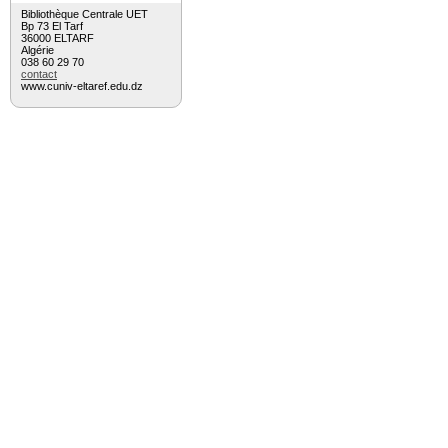
Bibliothèque Centrale UET
Bp 73 El Tarf
36000 ELTARF
Algérie
038 60 29 70
contact
www.cuniv-eltaref.edu.dz