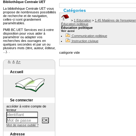
Bibliothèque Centrale UET
La bibliothèque Centrale UET vous
Catégories
propose de nombreuses possibilités
de recherche et de navigation,
celles-ci sont grandement
>
1 Education
>
1.45 Matières de l'enseigne
paramétrables.
Éducation politique
Éducation politique
PMB BC.UET Services est à votre
Voir aussi
disposition pour vous aider à
Communication politique
paramétrer ou adapter vos
recherches des ouvrages en
Instruction civique
quelques secondes et par un ou
plusieurs mots (titre, auteur, éditeur,
...). .
catégorie vide
A-
A
A+
Accueil
Se connecter
accéder à votre compte de
lecteur
Mot de passe oublié ?
Adresse