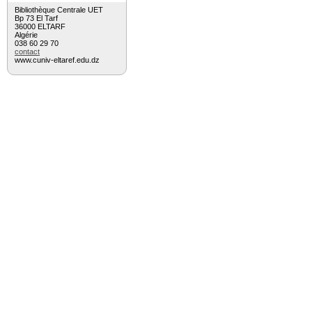
Bibliothèque Centrale UET
Bp 73 El Tarf
36000 ELTARF
Algérie
038 60 29 70
contact
www.cuniv-eltaref.edu.dz