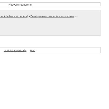
Nouvelle recherche
ment de base et général
>
Enseignement des sciences sociales
>
Lien vers autre site
pmb