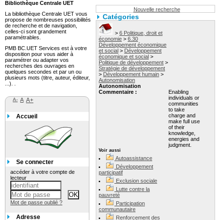
Bibliothèque Centrale UET
Nouvelle recherche
La bibliothèque Centrale UET vous
Catégories
propose de nombreuses possibilités
de recherche et de navigation,
celles-ci sont grandement
>
6 Politique, droit et
paramétrables.
économie
>
6.30
Développement économique
PMB BC.UET Services est à votre
et social
>
Développement
disposition pour vous aider à
économique et social
>
paramétrer ou adapter vos
Politique de développement
>
recherches des ouvrages en
Stratégie de développement
quelques secondes et par un ou
>
Développement humain
>
plusieurs mots (titre, auteur, éditeur,
Autonomisation
...). .
Autonomisation
Commentaire :
Enabling
individuals or
A-
A
A+
communities
to take
charge and
Accueil
make full use
of their
knowledge,
energies and
judgment.
Voir aussi
Autoassistance
Se connecter
Développement
accéder à votre compte de
participatif
lecteur
Exclusion sociale
Lutte contre la
pauvreté
Mot de passe oublié ?
Participation
communautaire
Adresse
Renforcement des