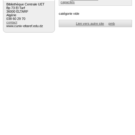
capacités
Bibliothèque Centrale UET
Bp 73 El Tarf
36000 ELTARF
catégorie vide
Algérie
038 60 29 70
contact
Lien vers autre site
pmb
www.cuniv-eltaref.edu.dz