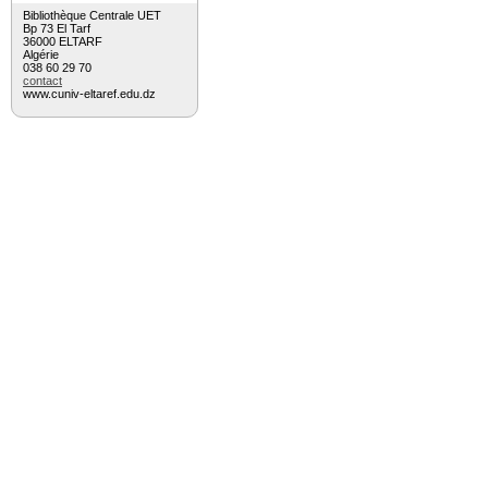
Bibliothèque Centrale UET
Bp 73 El Tarf
36000 ELTARF
Algérie
038 60 29 70
contact
www.cuniv-eltaref.edu.dz