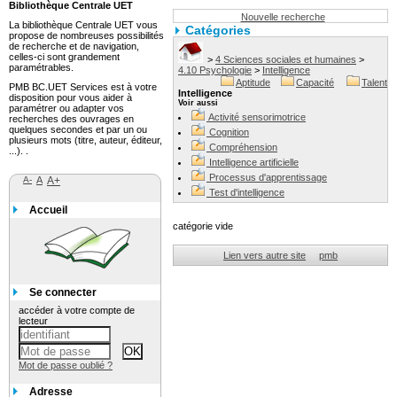
Bibliothèque Centrale UET
Nouvelle recherche
La bibliothèque Centrale UET vous
Catégories
propose de nombreuses possibilités
de recherche et de navigation,
celles-ci sont grandement
>
4 Sciences sociales et humaines
>
paramétrables.
4.10 Psychologie
>
Intelligence
Aptitude
Capacité
Talent
PMB BC.UET Services est à votre
Intelligence
disposition pour vous aider à
Voir aussi
paramétrer ou adapter vos
Activité sensorimotrice
recherches des ouvrages en
quelques secondes et par un ou
Cognition
plusieurs mots (titre, auteur, éditeur,
Compréhension
...). .
Intelligence artificielle
Processus d'apprentissage
A-
A
A+
Test d'intelligence
Accueil
catégorie vide
Lien vers autre site
pmb
Se connecter
accéder à votre compte de
lecteur
Mot de passe oublié ?
Adresse