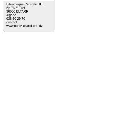
Bibliothèque Centrale UET
Bp 73 El Tarf
36000 ELTARF
Algérie
038 60 29 70
contact
www.cuniv-eltaref.edu.dz