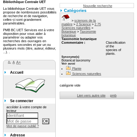
Bibliothèque Centrale UET
Nouvelle recherche
La bibliothèque Centrale UET vous
Catégories
propose de nombreuses possibilités
de recherche et de navigation,
celles-ci sont grandement
>
scienses de la
paramétrables.
matière
>
2 Science
>
2.75
Sciences naturelles
>
PMB BC.UET Services est à votre
Botanique
>
Taxonomie
disposition pour vous aider à
botanique
paramétrer ou adapter vos
Taxonomie botanique
recherches des ouvrages en
Commentaire :
Classification
quelques secondes et par un ou
of the
plusieurs mots (titre, auteur, éditeur,
species of
...). .
plants.
Synonyme(s)
Botanical taxonomy
A-
A
A+
Voir aussi
Plante
Accueil
Sciences naturelles
catégorie vide
Lien vers autre site
pmb
Se connecter
accéder à votre compte de
lecteur
Mot de passe oublié ?
Adresse