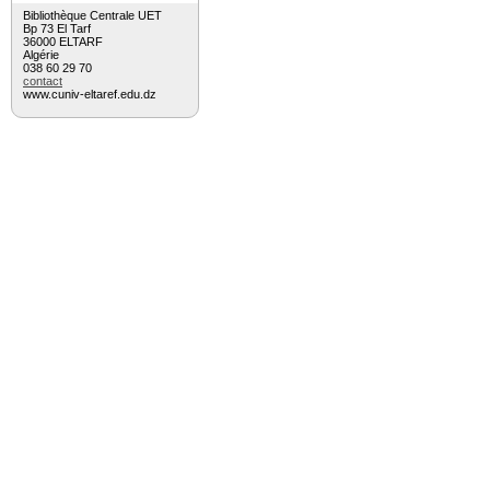
Bibliothèque Centrale UET
Bp 73 El Tarf
36000 ELTARF
Algérie
038 60 29 70
contact
www.cuniv-eltaref.edu.dz