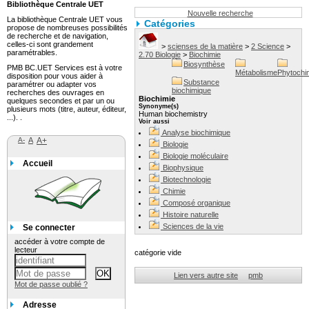
Bibliothèque Centrale UET
Nouvelle recherche
La bibliothèque Centrale UET vous
Catégories
propose de nombreuses possibilités
de recherche et de navigation,
celles-ci sont grandement
>
scienses de la matière
>
2 Science
>
paramétrables.
2.70 Biologie
>
Biochimie
Biosynthèse
PMB BC.UET Services est à votre
Métabolisme
Phytochi
disposition pour vous aider à
Substance
paramétrer ou adapter vos
biochimique
recherches des ouvrages en
Biochimie
quelques secondes et par un ou
Synonyme(s)
plusieurs mots (titre, auteur, éditeur,
Human biochemistry
...). .
Voir aussi
Analyse biochimique
A-
A
A+
Biologie
Biologie moléculaire
Accueil
Biophysique
Biotechnologie
Chimie
Composé organique
Histoire naturelle
Sciences de la vie
Se connecter
accéder à votre compte de
lecteur
catégorie vide
Lien vers autre site
pmb
Mot de passe oublié ?
Adresse