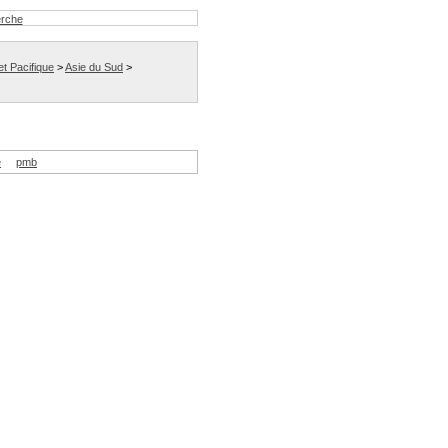
erche
et Pacifique
>
Asie du Sud
>
e
pmb