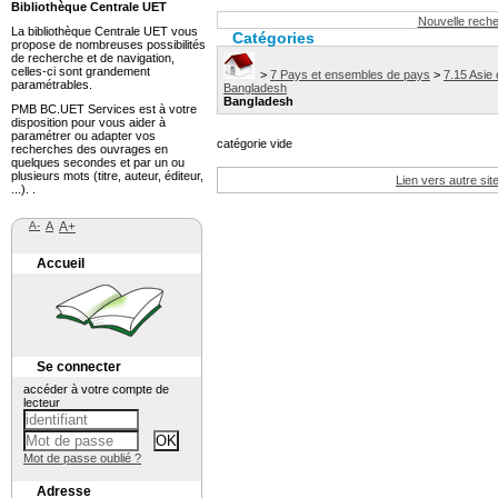
Bibliothèque Centrale UET
Nouvelle rech
La bibliothèque Centrale UET vous
Catégories
propose de nombreuses possibilités
de recherche et de navigation,
celles-ci sont grandement
>
7 Pays et ensembles de pays
>
7.15 Asie 
paramétrables.
Bangladesh
Bangladesh
PMB BC.UET Services est à votre
disposition pour vous aider à
paramétrer ou adapter vos
catégorie vide
recherches des ouvrages en
quelques secondes et par un ou
plusieurs mots (titre, auteur, éditeur,
Lien vers autre sit
...). .
A-
A
A+
Accueil
Se connecter
accéder à votre compte de
lecteur
Mot de passe oublié ?
Adresse