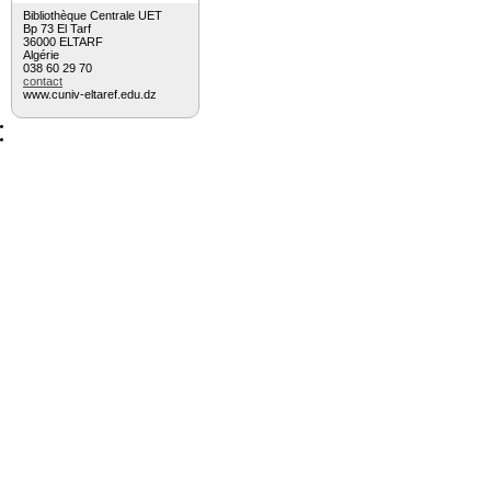
Bibliothèque Centrale UET
Bp 73 El Tarf
36000 ELTARF
Algérie
038 60 29 70
contact
www.cuniv-eltaref.edu.dz