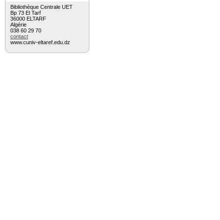
Bibliothèque Centrale UET
Bp 73 El Tarf
36000 ELTARF
Algérie
038 60 29 70
contact
www.cuniv-eltaref.edu.dz