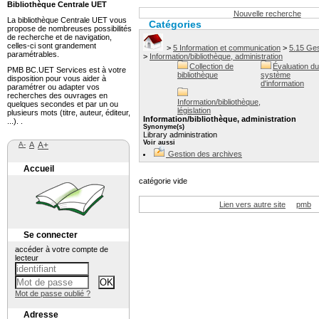
Bibliothèque Centrale UET
Nouvelle recherche
La bibliothèque Centrale UET vous
Catégories
propose de nombreuses possibilités
de recherche et de navigation,
celles-ci sont grandement
>
5 Information et communication
>
5.15 Ges
paramétrables.
>
Information/bibliothèque, administration
Collection de
Évaluation du
PMB BC.UET Services est à votre
bibliothèque
système
disposition pour vous aider à
d'information
paramétrer ou adapter vos
recherches des ouvrages en
Information/bibliothèque,
quelques secondes et par un ou
législation
plusieurs mots (titre, auteur, éditeur,
Information/bibliothèque, administration
...). .
Synonyme(s)
Library administration
Voir aussi
A-
A
A+
Gestion des archives
Accueil
catégorie vide
Lien vers autre site
pmb
Se connecter
accéder à votre compte de
lecteur
Mot de passe oublié ?
Adresse